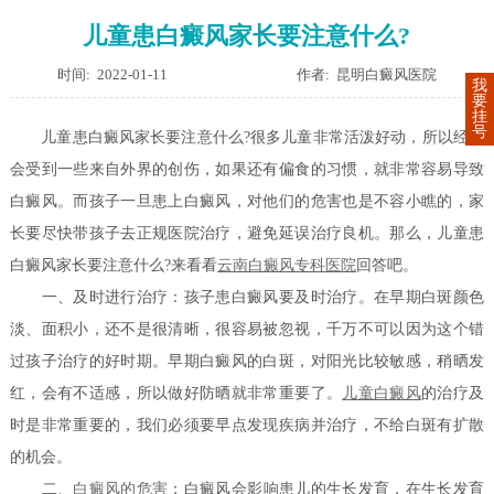
儿童患白癜风家长要注意什么?
时间: 2022-01-11
作者: 昆明白癜风医院
我
要
挂
号
儿童患白癜风家长要注意什么?很多儿童非常活泼好动，所以经常
会受到一些来自外界的创伤，如果还有偏食的习惯，就非常容易导致
白癜风。而孩子一旦患上白癜风，对他们的危害也是不容小瞧的，家
长要尽快带孩子去正规医院治疗，避免延误治疗良机。那么，儿童患
白癜风家长要注意什么?来看看
云南白癜风专科医院
回答吧。
一、及时进行治疗：孩子患白癜风要及时治疗。在早期白斑颜色
淡、面积小，还不是很清晰，很容易被忽视，千万不可以因为这个错
过孩子治疗的好时期。早期白癜风的白斑，对阳光比较敏感，稍晒发
红，会有不适感，所以做好防晒就非常重要了。
儿童白癜风
的治疗及
时是非常重要的，我们必须要早点发现疾病并治疗，不给白斑有扩散
的机会。
二、
白癜风的危害
：白癜风会影响患儿的生长发育，在生长发育