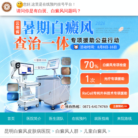
您好,这里是在线预约挂号平台！
昆明白癜风医院
请问你是有白斑、白癜风问题吗？
首页
医院简介
医生团队
在线预约
就医指南
来院路线
昆明白癜风皮肤病医院
>
白癜风人群
>
儿童白癜风
>