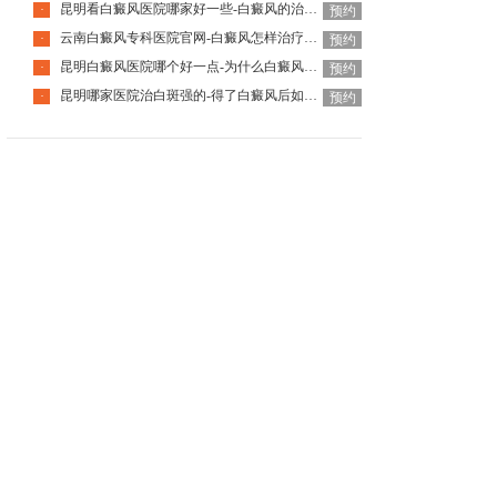
昆明看白癜风医院哪家好一些-白癜风的治疗要注意什么呢
·
预约
云南白癜风专科医院官网-白癜风怎样治疗才科学呢
·
预约
昆明白癜风医院哪个好一点-为什么白癜风治疗周期那么长呢
·
预约
昆明哪家医院治白斑强的-得了白癜风后如何调节心理问题呢
·
预约