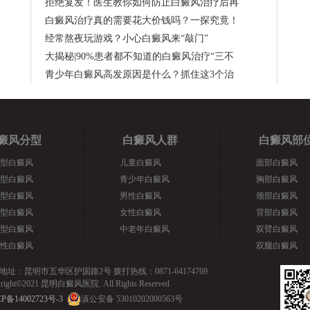
拒绝复发！医生教你如何防止白癜风治疗后再
白癜风治疗真的需要花大价钱吗？一探究竟！
经常熬夜玩游戏？小心白癜风来“敲门”
大揭秘|90%患者都不知道的白癜风治疗“三不
青少年白癜风高发原因是什么？抓住这3个治
癜风分型
白癜风人群
白癜风部
型白癜风
儿童白癜风
面部白癜风
型白癜风
青少年白癜风
胸部白癜风
型白癜风
男性白癜风
颈部白癜风
型白癜风
女性白癜风
背部白癜风
型白癜风
中老年白癜风
双臂白癜风
性白癜风
双腿白癜风
地址：昆明市五华区护国路2号 拨打热线：0871-64174769
yright©2021 昆明白癜风医院. All Rights Reserved
P备14002723号-3
滇公安备 53010202000563号