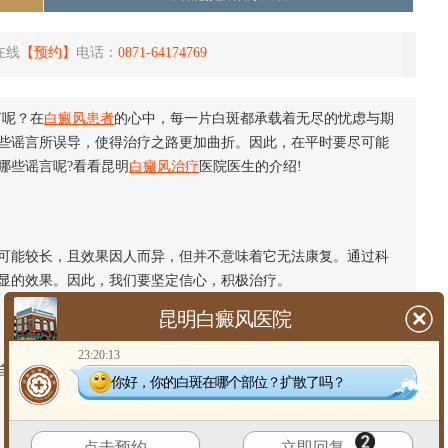
在线
【预约】
电话：
0871-64174769
言呢？在
白癜风患者
的心中，每一片白斑都承载着无尽的忧虑与期
些谣言所误导，使得治疗之路更加曲折。因此，在平时要尽可能
哪些谣言呢?看看昆明
白癜风治疗
医院医生的介绍!
可能较长，且效果因人而异，但并不意味着它无法康复。通过科
显的效果。因此，我们要坚定信心，积极治疗。
昆明白癜风医院
23:20:13
身免疫性疾病，与传染病无关。患者不必担心自己的病情会传
你好，你的白斑在哪个部位？扩散了吗？
点击预约
立即回复