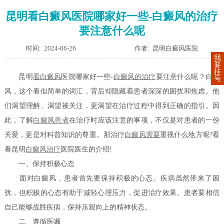
昆明看白癜风医院哪家好一些-白癜风的治疗
要注意什么呢
时间: 2024-06-26
作者: 昆明白癜风医院
我
要
挂
昆明
看白癜风
医院哪家好一些-
白癜风的治疗
要注意什么呢？白癜
号
风，这个看似简单的词汇，背后却隐藏着患者深深的困扰和焦虑。他
们渴望理解、渴望被关注，更渴望在治疗过程中得到正确的指引。因
此，了解
白癜风患者
在治疗时应该注意的事项，不仅是对患者的一份
关爱，更是对科普知识的尊重。那治疗
白癜风需要
重视什么地方呢?看
看昆明
白癜风治疗
医院医生的介绍!
一、保持积极心态
面对白癜风，患者首先要保持积极的心态。疾病虽然带来了困
扰，但积极的心态有助于减轻心理压力，促进治疗效果。患者要相信
自己能够战胜疾病，保持乐观向上的精神状态。
二、遵循医嘱