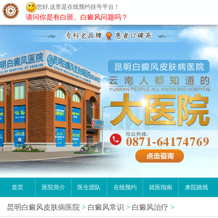
您好,这里是在线预约挂号平台！
昆明白癜风医院
请问你是有白斑、白癜风问题吗？
首页
医院简介
医生团队
在线预约
就医指南
来院路线
昆明白癜风皮肤病医院
>
白癜风常识
>
白癜风治疗
>