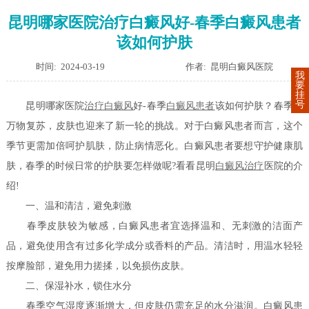
昆明哪家医院治疗白癜风好-春季白癜风患者
该如何护肤
时间: 2024-03-19
作者: 昆明白癜风医院
我
要
挂
号
昆明哪家医院
治疗白癜风
好-春季
白癜风患者
该如何护肤？春季，
万物复苏，皮肤也迎来了新一轮的挑战。对于白癜风患者而言，这个
季节更需加倍呵护肌肤，防止病情恶化。白癜风患者要想守护健康肌
肤，春季的时候日常的护肤要怎样做呢?看看昆明
白癜风治疗
医院的介
绍!
一、温和清洁，避免刺激
春季皮肤较为敏感，白癜风患者宜选择温和、无刺激的洁面产
品，避免使用含有过多化学成分或香料的产品。清洁时，用温水轻轻
按摩脸部，避免用力搓揉，以免损伤皮肤。
二、保湿补水，锁住水分
春季空气湿度逐渐增大，但皮肤仍需充足的水分滋润。白癜风患