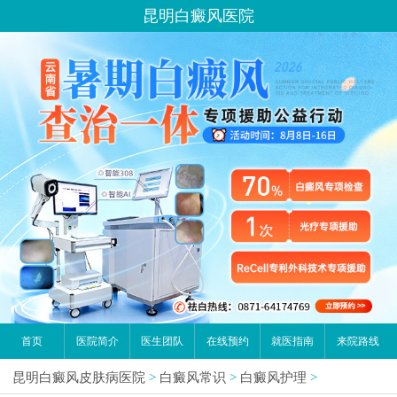
昆明白癜风医院
首页
医院简介
医生团队
在线预约
就医指南
来院路线
昆明白癜风皮肤病医院
>
白癜风常识
>
白癜风护理
>