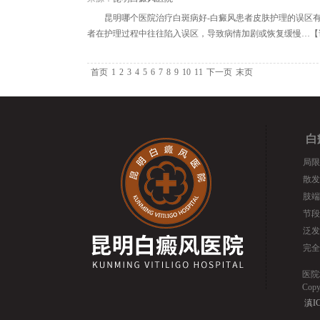
昆明哪个医院治疗白斑病好-白癜风患者皮肤护理的误区
者在护理过程中往往陷入误区，导致病情加剧或恢复缓慢…【
首页
1
2
3
4
5
6
7
8
9
10
11
下一页
末页
白
局限
散发
肢端
节段
泛发
完全
医院
Cop
滇IC