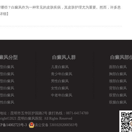
有哪些？白癜风作为一种常见的皮肤疾病，其皮肤护理尤为重要。然而，许多患
详细
】
癜风分型
白癜风人群
白癜风部
型白癜风
儿童白癜风
面部白癜风
型白癜风
青少年白癜风
胸部白癜风
型白癜风
男性白癜风
颈部白癜风
型白癜风
女性白癜风
背部白癜风
型白癜风
中老年白癜风
双臂白癜风
性白癜风
双腿白癜风
地址：昆明市五华区护国路2号 拨打热线：0871-64174769
yright©2021 昆明白癜风医院. All Rights Reserved
P备14002723号-3
滇公安备 53010202000563号