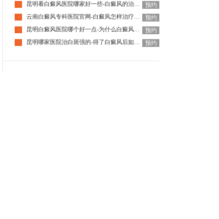
昆明看白癜风医院哪家好一些-白癜风的治疗要注意什么呢
·
预约
云南白癜风专科医院官网-白癜风怎样治疗才科学呢
·
预约
昆明白癜风医院哪个好一点-为什么白癜风治疗周期那么长呢
·
预约
昆明哪家医院治白斑强的-得了白癜风后如何调节心理问题呢
·
预约