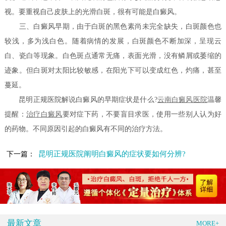
视。要重视自己皮肤上的光滑白斑，很有可能是白癜风。
三、白癜风早期，由于白斑的黑色素尚未完全缺失，白斑颜色也
较浅，多为浅白色。随着病情的发展，白斑颜色不断加深，呈现云
白、瓷白等现象。白色斑点通常无痛，表面光滑，没有鳞屑或萎缩的
迹象。但白斑对太阳比较敏感，在阳光下可以变成红色，灼痛，甚至
蔓延。
昆明正规医院解说白癜风的早期症状是什么?
云南白癜风医院
温馨
提醒：
治疗白癜风
要对症下药，不要盲目求医，使用一些别人认为好
的药物。不同原因引起的白癜风有不同的治疗方法。
昆明正规医院阐明白癜风的症状要如何分辨?
下一篇：
最新文章
MORE+