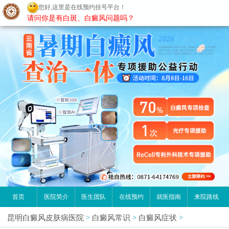
您好,这里是在线预约挂号平台！
昆明白癜风医院
请问你是有白斑、白癜风问题吗？
首页
医院简介
医生团队
在线预约
就医指南
来院路线
昆明白癜风皮肤病医院
>
白癜风常识
>
白癜风症状
>