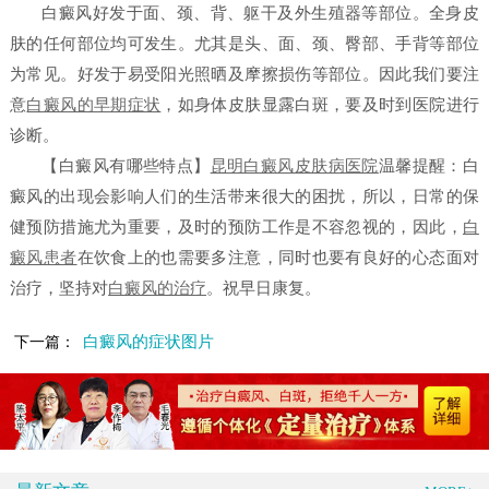
白癜风好发于面、颈、背、躯干及外生殖器等部位。全身皮
肤的任何部位均可发生。尤其是头、面、颈、臀部、手背等部位
为常见。好发于易受阳光照晒及摩擦损伤等部位。因此我们要注
意
白癜风的早期症状
，如身体皮肤显露白斑，要及时到医院进行
诊断。
【白癜风有哪些特点】
昆明白癜风皮肤病医院
温馨提醒：白
癜风的出现会影响人们的生活带来很大的困扰，所以，日常的保
健预防措施尤为重要，及时的预防工作是不容忽视的，因此，
白
癜风患者
在饮食上的也需要多注意，同时也要有良好的心态面对
治疗，坚持对
白癜风的治疗
。祝早日康复。
白癜风的症状图片
下一篇：