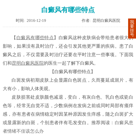
白癜风有哪些特点
时间: 2016-12-19
作者: 昆明白癜风医院
我
要
挂
号
【
白癜风有哪些特点
】
白癜风这种皮肤病会带给患者很大的
影响，如果没有及时治疗，还会引发其他更严重的疾病。患了白
癜风之后，不仅需要及时治疗还要在平时注意一些事项。下面我
们和
昆明白癜风医院
的医生一起了解下白癜风。
【白癜风有哪些特点】
白斑发病初期皮肤上会显露白色斑点，久而蔓延成斑片，有
大有小，影响人体美观。
皮肤损害处皮肤颜色减退，变白，有灰白色、乳白色或瓷白
色等，经常无自觉不适，少数病例在发病之前或同时局部有瘙痒
感，亦有患者在病情稳定时因某种原因发生痒感，随之白斑扩大
或显露新的白斑，个别患者伴有毛发变白。
推荐阅读：
白癜风患
者情绪不佳该怎么办