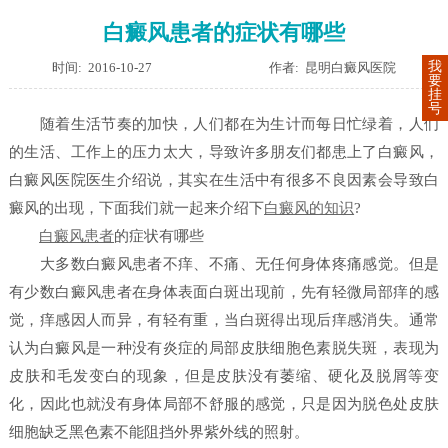
白癜风患者的症状有哪些
我
时间: 2016-10-27
作者: 昆明白癜风医院
要
挂
号
随着生活节奏的加快，人们都在为生计而每日忙绿着，人们
的生活、工作上的压力太大，导致许多朋友们都患上了白癜风，
白癜风医院医生介绍说，其实在生活中有很多不良因素会导致白
癜风的出现，下面我们就一起来介绍下
白癜风的知识
?
白癜风患者
的症状有哪些
大多数白癜风患者不痒、不痛、无任何身体疼痛感觉。但是
有少数白癜风患者在身体表面白斑出现前，先有轻微局部痒的感
觉，痒感因人而异，有轻有重，当白斑得出现后痒感消失。通常
认为白癜风是一种没有炎症的局部皮肤细胞色素脱失斑，表现为
皮肤和毛发变白的现象，但是皮肤没有萎缩、硬化及脱屑等变
化，因此也就没有身体局部不舒服的感觉，只是因为脱色处皮肤
细胞缺乏黑色素不能阻挡外界紫外线的照射。