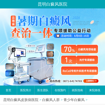
昆明白癜风医院
首页
医院简介
医生团队
在线预约
就医指南
来院路线
昆明白癜风皮肤病医院
>
白癜风人群
>
青少年白癜风
>