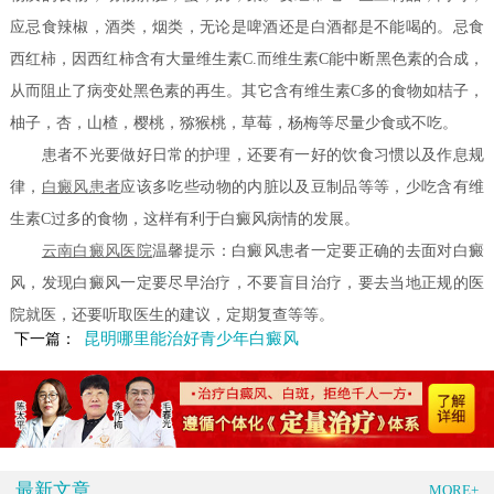
应忌食辣椒，酒类，烟类，无论是啤酒还是白酒都是不能喝的。忌食
西红柿，因西红柿含有大量维生素C.而维生素C能中断黑色素的合成，
从而阻止了病变处黑色素的再生。其它含有维生素C多的食物如桔子，
柚子，杏，山楂，樱桃，猕猴桃，草莓，杨梅等尽量少食或不吃。
患者不光要做好日常的护理，还要有一好的饮食习惯以及作息规
律，
白癜风患者
应该多吃些动物的内脏以及豆制品等等，少吃含有维
生素C过多的食物，这样有利于白癜风病情的发展。
云南白癜风医院
温馨提示：白癜风患者一定要正确的去面对白癜
风，发现白癜风一定要尽早治疗，不要盲目治疗，要去当地正规的医
院就医，还要听取医生的建议，定期复查等等。
昆明哪里能治好青少年白癜风
下一篇：
最新文章
MORE+