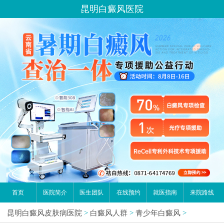
昆明白癜风医院
首页
医院简介
医生团队
在线预约
就医指南
来院路线
昆明白癜风皮肤病医院
>
白癜风人群
>
青少年白癜风
>