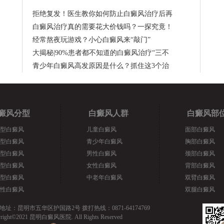
拒绝复发！医生教你如何防止白癜风治疗后再
白癜风治疗真的需要花大价钱吗？一探究竟！
经常熬夜玩游戏？小心白癜风来“敲门”
大揭秘|90%患者都不知道的白癜风治疗“三不
青少年白癜风高发原因是什么？抓住这3个治
癜风分型
白癜风人群
白癜风部
型白癜风
儿童白癜风
面部白癜风
型白癜风
青少年白癜风
胸部白癜风
型白癜风
男性白癜风
颈部白癜风
型白癜风
女性白癜风
背部白癜风
型白癜风
中老年白癜风
双臂白癜风
性白癜风
双腿白癜风
地址：昆明市五华区护国路2号 拨打热线：0871-64174769
yright©2021 昆明白癜风医院. All Rights Reserved