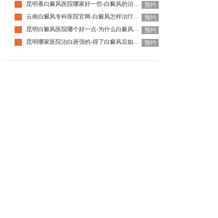
昆明看白癜风医院哪家好一些-白癜风的治疗要注意什么呢
·
预约
云南白癜风专科医院官网-白癜风怎样治疗才科学呢
·
预约
昆明白癜风医院哪个好一点-为什么白癜风治疗周期那么长呢
·
预约
昆明哪家医院治白斑强的-得了白癜风后如何调节心理问题呢
·
预约