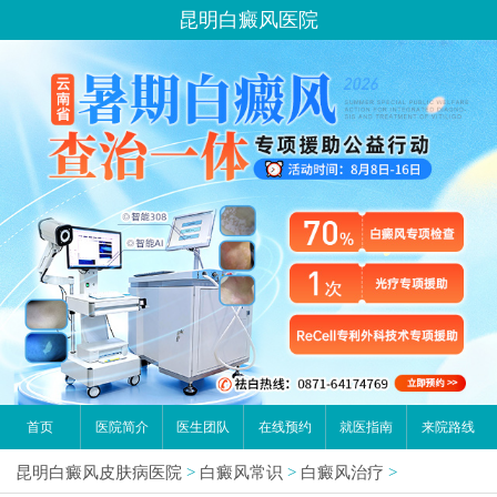
昆明白癜风医院
首页
医院简介
医生团队
在线预约
就医指南
来院路线
昆明白癜风皮肤病医院
>
白癜风常识
>
白癜风治疗
>