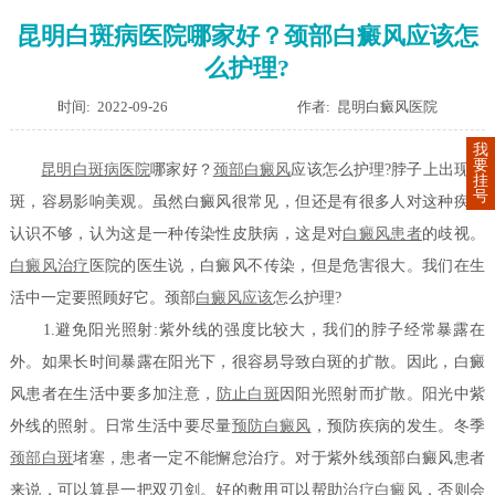
昆明白斑病医院哪家好？颈部白癜风应该怎
么护理?
时间: 2022-09-26
作者: 昆明白癜风医院
我
要
昆明白斑病医院
哪家好？
颈部白癜风
应该怎么护理?脖子上出现白
挂
号
斑，容易影响美观。虽然白癜风很常见，但还是有很多人对这种疾病
认识不够，认为这是一种传染性皮肤病，这是对
白癜风患者
的歧视。
白癜风治疗
医院的医生说，白癜风不传染，但是危害很大。我们在生
活中一定要照顾好它。颈部
白癜风应该
怎么护理?
1.避免阳光照射:紫外线的强度比较大，我们的脖子经常暴露在
外。如果长时间暴露在阳光下，很容易导致白斑的扩散。因此，白癜
风患者在生活中要多加注意，
防止白斑
因阳光照射而扩散。阳光中紫
外线的照射。日常生活中要尽量
预防白癜风
，预防疾病的发生。冬季
颈部白斑
堵塞，患者一定不能懈怠治疗。对于紫外线颈部白癜风患者
来说，可以算是一把双刃剑。好的敷用可以帮助
治疗白癜风
，否则会