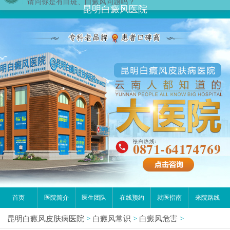
昆明白癜风医院
首页
医院简介
医生团队
在线预约
就医指南
来院路线
昆明白癜风皮肤病医院
>
白癜风常识
>
白癜风危害
>