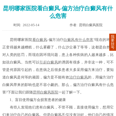
昆明哪家医院看白癜风-偏方治疗白癜风有什
么危害
时间: 2022-05-14
作者: 昆明白癜风医院
我
昆明哪家医院
看白癜风
-偏方治疗
白癜风有什么危害
?现在的环境
要
挂
正变得越来越糟糕，什么雾霾了，什么沙尘暴了等等，这都是自然界
号
对人类的惩罚，而现在因环境问题，患上各种疾病的人越来越多，比
如说白癜风。当然可以
引起白癜风
的诱因有很多，并非这一种，可不
管是何原因引起的，在患病之后很多患者大多采用偏方来治疗，要知
道白癜风是何等的顽固，偏方是不能有效
治疗白癜风
的，用偏方治疗
白癜风带来的影响也是不容小觑的。那么，偏方治疗白癜风有什么危
害?下面让我们跟随
昆明白癜风医院
一起了解一下。
1、盲目使用偏方会损害患者的健康
有些人发现他们患有白癜风，不管不顾，直接使用偏方，想用它
们来治疗自己的白癜风。但是白癜风不仅没有治好，他们自己的情况