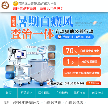
您好,这里是在线预约挂号平台！
昆明白癜风医院
请问你是有白斑、白癜风问题吗？
首页
医院简介
医生团队
在线预约
就医指南
来院路线
昆明白癜风皮肤病医院
>
白癜风常识
>
白癜风危害
>