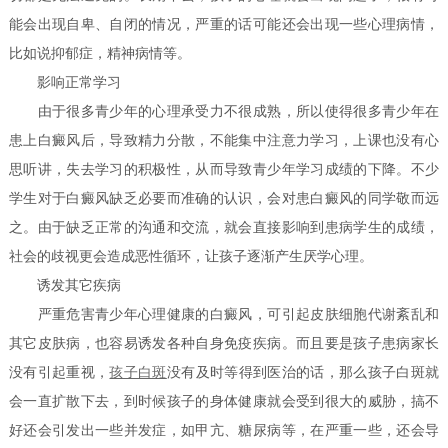
能会出现自卑、自闭的情况，严重的话可能还会出现一些心理病情，
比如说抑郁症，精神病情等。
影响正常学习
由于很多青少年的心理承受力不很成熟，所以使得很多青少年在
患上白癜风后，导致精力分散，不能集中注意力学习，上课也没有心
思听讲，失去学习的积极性，从而导致青少年学习成绩的下降。不少
学生对于白癜风缺乏必要而准确的认识，会对患白癜风的同学敬而远
之。由于缺乏正常的沟通和交流，就会直接影响到患病学生的成绩，
社会的歧视更会造成恶性循环，让孩子逐渐产生厌学心理。
诱发其它疾病
严重危害青少年心理健康的白癜风，可引起皮肤细胞代谢紊乱和
其它皮肤病，也容易诱发各种自身免疫疾病。而且要是孩子患病家长
没有引起重视，
孩子白斑
没有及时等得到医治的话，那么孩子白斑就
会一直扩散下去，到时候孩子的身体健康就会受到很大的威胁，搞不
好还会引发出一些并发症，如甲亢、糖尿病等，在严重一些，还会导