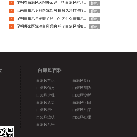
昆明看白癜风医院哪家好一些-白癜风的治疗要注意什么呢
·
预约
云南白癜风专科医院官网-白癜风怎样治疗才科学呢
·
预约
昆明白癜风医院哪个好一点-为什么白癜风治疗周期那么长呢
·
预约
昆明哪家医院治白斑强的-得了白癜风后如何调节心理问题呢
·
预约
位
白癜风百科
白癜风常识
白癜风食疗
白癜风偏方
白癜风预防
白癜风护理
白癜风诊断
白癜风遮盖
白癜风病因
白癜风养生
白癜风治疗
白癜风症状
白癜风心理
白癜风危害