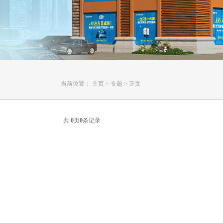
当前位置：
主页
>
专题
>
正文
共
0
页
0
条记录