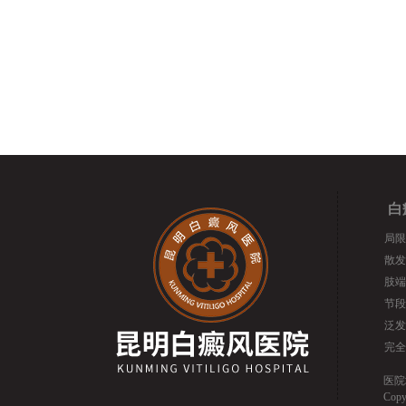
白
局限
散发
肢端
节段
泛发
完全
医院
Cop