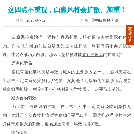
这四点不重视，白癜风将会扩散、加重！
时间: 2023-04-12
作者: 昆明白癜风医院
我
要
挂
白癜风很难治疗，还特别容易扩散，想必很多患者是深有体会
号
的。而祛
除白斑
的前提就是要先控制住扩散，只有病情不再扩散发
展，才能逐渐消灭白斑。那么，怎样做才能
防止白癜风
的扩散呢?
远离化学品
接触有害化学物质是导致白癜风的主要原因之一，
白癜风患者
在
生活中一定要避免接触化学物质，尤其是长期接触化学物质很容易导
致
白癜风扩散
。生活中不小心接触到化学物质，一定要马上清洗。
减少食物刺激
为了防止白癜风的扩散，在日常生活中一定要避免吃刺激性食
物，尤其是辛辣食物和海鲜类食物是要忌口的。因为吃这些食物会对
身体带来很大的刺激，容易加重病情，导致
白斑扩散
。
调节情绪