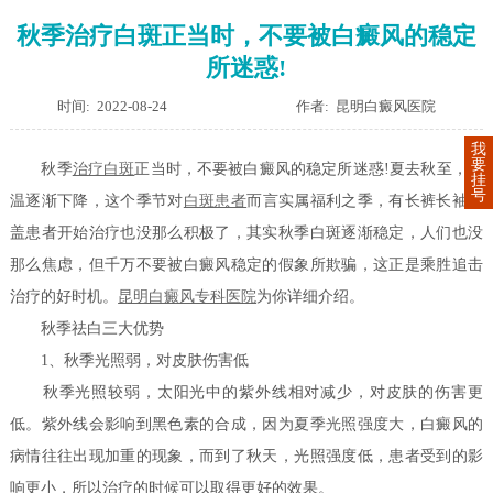
秋季治疗白斑正当时，不要被白癜风的稳定
所迷惑!
时间: 2022-08-24
作者: 昆明白癜风医院
我
要
秋季
治疗白斑
正当时，不要被白癜风的稳定所迷惑!夏去秋至，气
挂
号
温逐渐下降，这个季节对
白斑患者
而言实属福利之季，有长裤长袖遮
盖患者开始治疗也没那么积极了，其实秋季白斑逐渐稳定，人们也没
那么焦虑，但千万不要被白癜风稳定的假象所欺骗，这正是乘胜追击
治疗的好时机。
昆明白癜风专科医院
为你详细介绍。
秋季祛白三大优势
1、秋季光照弱，对皮肤伤害低
秋季光照较弱，太阳光中的紫外线相对减少，对皮肤的伤害更
低。紫外线会影响到黑色素的合成，因为夏季光照强度大，白癜风的
病情往往出现加重的现象，而到了秋天，光照强度低，患者受到的影
响更小，所以治疗的时候可以取得更好的效果。