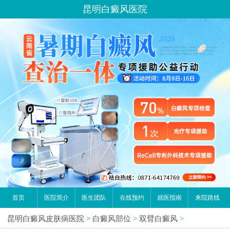
昆明白癜风医院
首页
医院简介
医生团队
在线预约
就医指南
来院路线
昆明白癜风皮肤病医院
>
白癜风部位
>
双臂白癜风
>