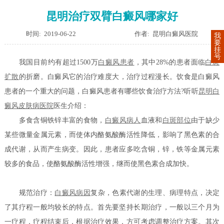
昆明治疗双臂白癜风哪家好
时间: 2019-06-22
作者: 昆明白癜风医院
我
要
挂
号
我国目前约有超过1500万
白癜风患者
，其中28%的患者面临
白斑
扩散
的折磨。白癜风它的治疗难度大，治疗过程漫长。饮食是白癜风
患者的一个重大的问题，白癜风患者有哪些饮食治疗方法?听听
昆明白
癜风皮肤病医院
医生介绍：
多食含铜铁锌丰富的食物，
白癜风病人
血液和
白斑部位
由于缺少
某些微量金属元素，而使体内酪氨酸酶活性降低，影响了黑色素的合
成代谢，从而产生病变。因此，患者应多吃含铜，锌，铁等金属元素
较多的食品，使酪氨酸酶活性增强，继而使黑色素合成加快。
规范治疗：
白癜风病因
复杂，色素代谢的生理、病理特点，决定
了其疗程一般均较长的特点。首先要坚持长期治疗，一般以三个月为
一疗程，疗程结束后，根据治疗效果，方可考虑调整治疗方案。其次