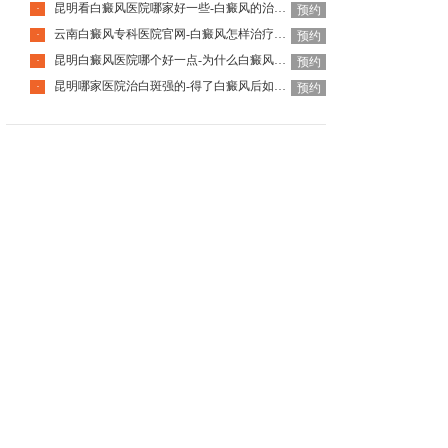
昆明看白癜风医院哪家好一些-白癜风的治疗要注意什么呢
·
预约
云南白癜风专科医院官网-白癜风怎样治疗才科学呢
·
预约
昆明白癜风医院哪个好一点-为什么白癜风治疗周期那么长呢
·
预约
昆明哪家医院治白斑强的-得了白癜风后如何调节心理问题呢
·
预约