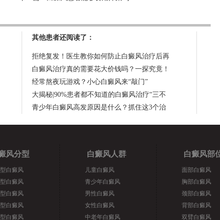
其他患者还阅读了：
拒绝复发！医生教你如何防止白癜风治疗后再
白癜风治疗真的需要花大价钱吗？一探究竟！
经常熬夜玩游戏？小心白癜风来“敲门”
大揭秘|90%患者都不知道的白癜风治疗“三不
青少年白癜风高发原因是什么？抓住这3个治
癜风分型
白癜风人群
白癜风部
型白癜风
儿童白癜风
面部白癜风
型白癜风
青少年白癜风
胸部白癜风
型白癜风
男性白癜风
颈部白癜风
型白癜风
女性白癜风
背部白癜风
型白癜风
中老年白癜风
双臂白癜风