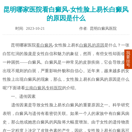
昆明哪家医院看白癜风-女性脸上易长白癜风
的原因是什么
时间: 2023-10-21
作者: 昆明白癜风医院
昆明哪家医院
看白癜风
-女性脸上易长
白癜风的原因
是什么？一张
我
白皙红润的脸庞是女性自信和魅力的象征，然而，有些女性却面临着
要
挂
一种困扰——白癜风。白癜风是一种常见的皮肤疾病，它会导致皮肤
号
出现不规则的白斑，严重影响外貌和自信心。近年来，越来越多的女
性脸上出现白癜风的现象，那么，女性脸上易长白癜风的原因是什么
呢?下面请看
云南白癜风专科医院
的介绍。
一、遗传因素
遗传因素是导致女性脸上易长白癜风的重要原因之一。科学研究
表明，白癜风与遗传有着密切关联。如果一个人的家族中有白癜风病
史，那么他或她患白癜风的风险将大幅度增加。由于女性的遗传物质
在一定程度上决定了皮肤色素的产生，因此，女性脸上易长白癜风可