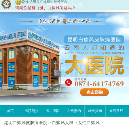
您好,这里是在线预约挂号平台！
昆明白癜风医院
请问你是有白斑、白癜风问题吗？
首页
医院简介
医生团队
在线预约
就医指南
来院路线
昆明白癜风皮肤病医院
>
白癜风人群
>
女性白癜风
>