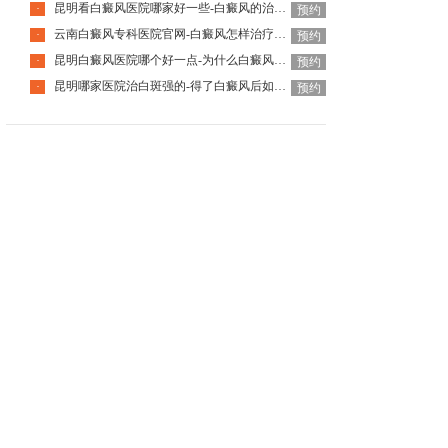
昆明看白癜风医院哪家好一些-白癜风的治疗要注意什么呢
·
预约
云南白癜风专科医院官网-白癜风怎样治疗才科学呢
·
预约
昆明白癜风医院哪个好一点-为什么白癜风治疗周期那么长呢
·
预约
昆明哪家医院治白斑强的-得了白癜风后如何调节心理问题呢
·
预约