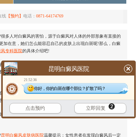
在线
【预约】
电话：
0871-64174769
?很多人对白癜风的害怕，源于白癜风对人体的外部形象有直接的
更加在意，她们怎么能容忍自己的皮肤上出现白斑呢!那么，白癜
癜风专科医院
的具体介绍吧!
者的外在形象，导致
白癜风患者
的生活工作和家庭都受到严重的
昆明白癜风医院
费了大量的金钱，从而产生巨大的经济压力，严重影响了白癜风
21:52:36
你好，你的白斑在哪个部位？扩散了吗？
性白癜风患者在面对这种疾病时有严重的自卑感，尤其是周围
患者会产生严重的社交障碍，严重的影响到了患者的心理健康。
点击预约
立即回复
散，还会引起严重的并发症，严重危害患者的健康，甚至导致
?
昆明白癜风皮肤病医院
温馨提示：女性患者在发现白癜风后一定