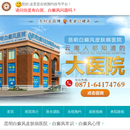
您好,这里是在线预约挂号平台！
昆明白癜风医院
请问你是有白斑、白癜风问题吗？
首页
医院简介
医生团队
在线预约
就医指南
来院路线
昆明白癜风皮肤病医院
>
白癜风常识
>
白癜风心理
>