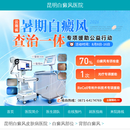
昆明白癜风医院
首页
医院简介
医生团队
在线预约
就医指南
来院路线
昆明白癜风皮肤病医院
>
白癜风部位
>
背部白癜风
>