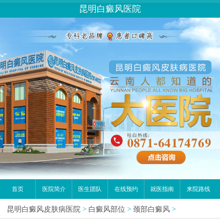
昆明白癜风医院
首页
医院简介
医生团队
在线预约
就医指南
来院路线
昆明白癜风皮肤病医院
>
白癜风部位
>
颈部白癜风
>