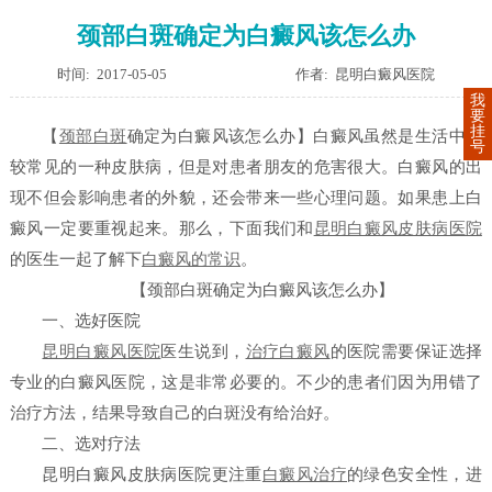
颈部白斑确定为白癜风该怎么办
时间: 2017-05-05
作者: 昆明白癜风医院
我
要
挂
【
颈部白斑
确定为白癜风该怎么办】
白癜风虽然是生活中比
号
较常见的一种皮肤病，但是对患者朋友的危害很大。白癜风的出
现不但会影响患者的外貌，还会带来一些心理问题。如果患上白
癜风一定要重视起来。那么，下面我们和
昆明白癜风皮肤病医院
的医生一起了解下
白癜风的常识
。
【颈部白斑确定为白癜风该怎么办】
一、选好医院
昆明白癜风医院
医生说到，
治疗白癜风
的医院需要保证选择
专业的白癜风医院，这是非常必要的。不少的患者们因为用错了
治疗方法，结果导致自己的白斑没有给治好。
二、选对疗法
昆明白癜风皮肤病医院更注重
白癜风治疗
的绿色安全性，进