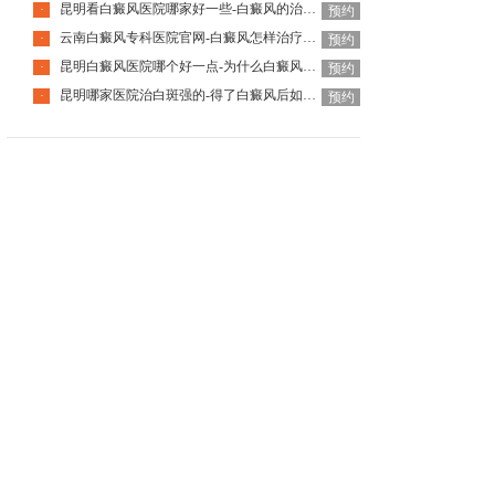
昆明看白癜风医院哪家好一些-白癜风的治疗要注意什么呢
·
预约
云南白癜风专科医院官网-白癜风怎样治疗才科学呢
·
预约
昆明白癜风医院哪个好一点-为什么白癜风治疗周期那么长呢
·
预约
昆明哪家医院治白斑强的-得了白癜风后如何调节心理问题呢
·
预约