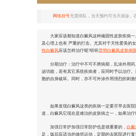
网络挂号
无需排队，当天预约可当天就诊。
大家应该都知道白癜风这种顽固性皮肤疾病一旦
及心理上也有 严重的打击。尤其对于天性爱美的
性白癜风
应该怎样治疗呢?听听
昆明白癜风皮肤病
分期治疗：治疗中不可不辨病期，乱涂外用药。
泌功能，若有其它系统疾病者，应同时予以治疗。
胞的自身破坏。同时，亦不可外涂作用强烈的刺激
如果发现白癜风这类的疾病一定要尽早去医院医
道，白癜风它现在是难治的皮肤病之一，如果治疗
加强日常护加强日常防护也是很重要的，
白癜
足，饭后应适当的做些运动，定期的去医院进行复