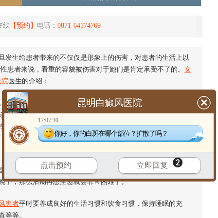
在线
【预约】
电话：
0871-64174769
发生给患者带来的不仅仅是形象上的伤害，对患者的生活上以
女性患者来说，看重的容貌被伤害对于她们是肯定承受不了的。
女
医院
医生的介绍：
昆明白癜风医院
白癜风的进行期应以内治为主，调整机体免疫功能、神经内分
进行期，切不可选择强烈的日光照射或紫外线，以免加剧黑素细
17:07:30
性药物，以免白斑扩大、扩散。
你好，你的白斑在哪个部位？扩散了吗？
点击预约
立即回复
治。治疗的越早白癜风就会有很大的几率治好，我们大家都知
晚了，那么后期再想痊愈就会非常困难了。
风患者
平时要养成良好的生活习惯和饮食习惯，保持睡眠的充
查等等。