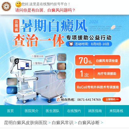
您好,这里是在线预约挂号平台！
昆明白癜风医院
请问你是有白斑、白癜风问题吗？
首页
医院简介
医生团队
在线预约
就医指南
来院路线
昆明白癜风皮肤病医院
>
白癜风常识
>
白癜风诊断
>