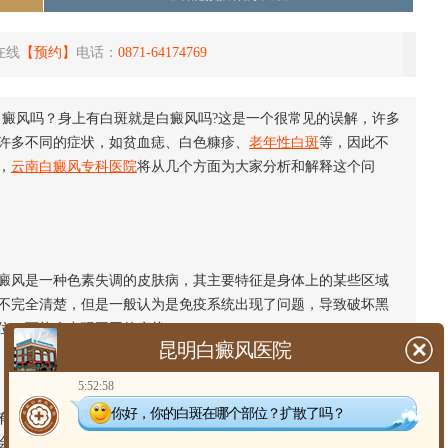
在线
【预约】
电话：
0871-64174769
白癜风吗？身上有白斑就是白癜风吗?这是一个很常见的误解，许多
许多不同的症状，如贫血痣、白色糠疹、
老年性白斑
等，因此不
，
云南白癜风专科医院
将从几个方面为大家分析和解释这个问
风是一种色素失调的皮肤病，其主要特征是身体上的某些区域
不完全清楚，但是一般认为是免疫系统出现了问题，导致破坏黑
位，可能会出现不同的症状。
昆明白癜风医院
5:52:58
你好，你的白斑在哪个部位？扩散了吗？
的病征。有些患者可能还会出现其他的症状，例如搔痒、脱
会出现发红、发炎或结痂等情况。因此，单纯的白斑并不能肯定