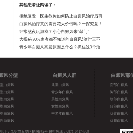
其他患者还阅读了：
拒绝复发！医生教你如何防止白癜风治疗后再
白癜风治疗真的需要花大价钱吗？一探究竟！
经常熬夜玩游戏？小心白癜风来“敲门”
大揭秘|90%患者都不知道的白癜风治疗“三不
青少年白癜风高发原因是什么？抓住这3个治
癜风分型
白癜风人群
白癜风部
型白癜风
儿童白癜风
面部白癜风
型白癜风
青少年白癜风
胸部白癜风
型白癜风
男性白癜风
颈部白癜风
型白癜风
女性白癜风
背部白癜风
型白癜风
中老年白癜风
双臂白癜风
性白癜风
双腿白癜风
地址：昆明市五华区护国路2号 拨打热线：0871-64174769