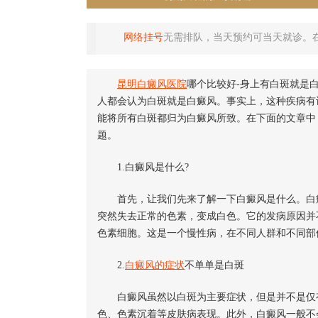
网络挂号
无需排队，当天预约可当天就诊。
昆明白癜风医院
哪个比较好-身上有白斑就是
人都会认为白斑就是白癜风。事实上，这种疾病有
能将所有白斑都归为白癜风所致。在下面的文章中
题。
1.白癜风是什么?
首先，让我们先来了解一下白癜风是什么。白癜
突然失去正常的色素，变成白色。它的发病原因并
色素细胞。这是一个慢性病，在不同人群和不同部
2.
白癜风的症状
不单单是白斑
白癜风虽然以白斑为主要症状，但是并不是仅有
色、色素沉着等皮肤病表现。此外，白癜风一般不