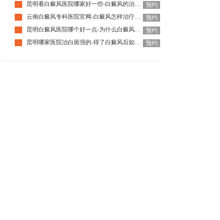
昆明看白癜风医院哪家好一些-白癜风的治疗要注意什么呢
·
预约
云南白癜风专科医院官网-白癜风怎样治疗才科学呢
·
预约
昆明白癜风医院哪个好一点-为什么白癜风治疗周期那么长呢
·
预约
昆明哪家医院治白斑强的-得了白癜风后如何调节心理问题呢
·
预约