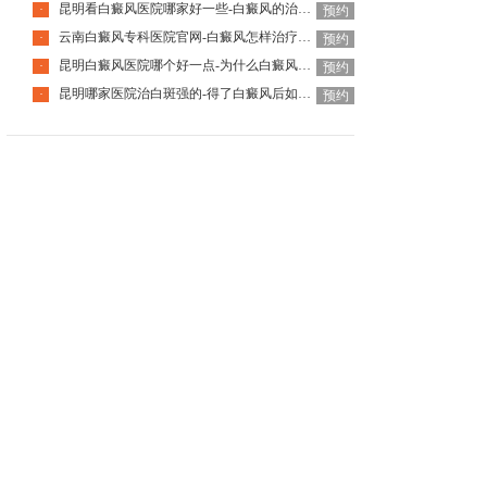
昆明看白癜风医院哪家好一些-白癜风的治疗要注意什么呢
·
预约
云南白癜风专科医院官网-白癜风怎样治疗才科学呢
·
预约
昆明白癜风医院哪个好一点-为什么白癜风治疗周期那么长呢
·
预约
昆明哪家医院治白斑强的-得了白癜风后如何调节心理问题呢
·
预约