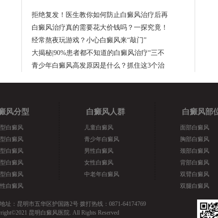
拒绝复发！医生教你如何防止白癜风治疗后再
白癜风治疗真的需要花大价钱吗？一探究竟！
经常熬夜玩游戏？小心白癜风来“敲门”
大揭秘|90%患者都不知道的白癜风治疗“三不
青少年白癜风高发原因是什么？抓住这3个治
癜风分型
白癜风人群
白癜风部
型白癜风
儿童白癜风
面部白癜风
型白癜风
青少年白癜风
胸部白癜风
型白癜风
男性白癜风
颈部白癜风
型白癜风
女性白癜风
背部白癜风
型白癜风
中老年白癜风
双臂白癜风
性白癜风
双腿白癜风
地址：昆明市五华区护国路2号 拨打热线：0871-64174769
yright©2021 昆明白癜风医院. All Rights Reserved