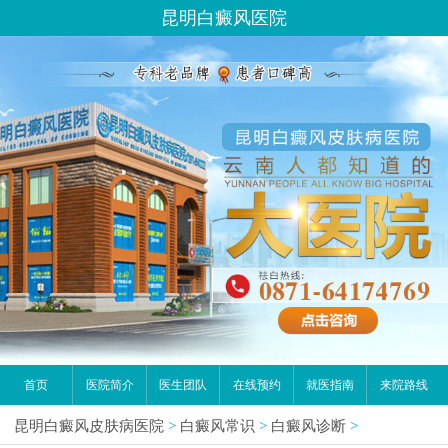
昆明白癜风医院
首页
医院简介
医生团队
在线预约
就医指南
来院路线
昆明白癜风皮肤病医院
>
白癜风常识
>
白癜风诊断
>