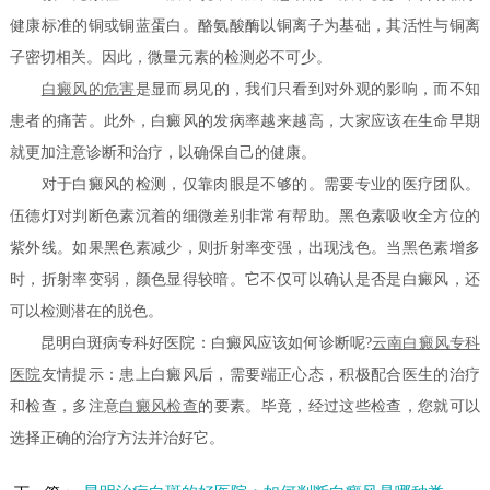
健康标准的铜或铜蓝蛋白。酪氨酸酶以铜离子为基础，其活性与铜离
子密切相关。因此，微量元素的检测必不可少。
白癜风的危害
是显而易见的，我们只看到对外观的影响，而不知
患者的痛苦。此外，白癜风的发病率越来越高，大家应该在生命早期
就更加注意诊断和治疗，以确保自己的健康。
对于白癜风的检测，仅靠肉眼是不够的。需要专业的医疗团队。
伍德灯对判断色素沉着的细微差别非常有帮助。黑色素吸收全方位的
紫外线。如果黑色素减少，则折射率变强，出现浅色。当黑色素增多
时，折射率变弱，颜色显得较暗。它不仅可以确认是否是白癜风，还
可以检测潜在的脱色。
昆明白斑病专科好医院：白癜风应该如何诊断呢?
云南白癜风专科
医院
友情提示：患上白癜风后，需要端正心态，积极配合医生的治疗
和检查，多注意
白癜风检查
的要素。毕竟，经过这些检查，您就可以
选择正确的治疗方法并治好它。