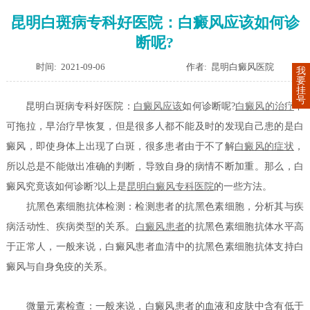
昆明白斑病专科好医院：白癜风应该如何诊
断呢?
时间: 2021-09-06
作者: 昆明白癜风医院
我
要
挂
号
昆明白斑病专科好医院：
白癜风应该
如何诊断呢?
白癜风的治疗
不
可拖拉，早治疗早恢复，但是很多人都不能及时的发现自己患的是白
癜风，即使身体上出现了白斑，很多患者由于不了解
白癜风的症状
，
所以总是不能做出准确的判断，导致自身的病情不断加重。那么，白
癜风究竟该如何诊断?以上是
昆明白癜风专科医院
的一些方法。
抗黑色素细胞抗体检测：检测患者的抗黑色素细胞，分析其与疾
病活动性、疾病类型的关系。
白癜风患者
的抗黑色素细胞抗体水平高
于正常人，一般来说，白癜风患者血清中的抗黑色素细胞抗体支持白
癜风与自身免疫的关系。
微量元素检查：一般来说，白癜风患者的血液和皮肤中含有低于