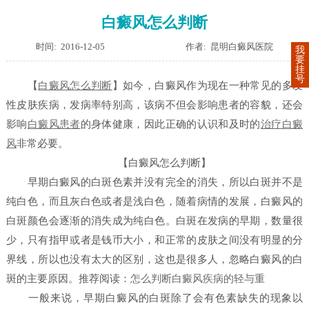
白癜风怎么判断
时间: 2016-12-05
作者: 昆明白癜风医院
我
要
挂
号
【
白癜风怎么判断
】
如今，白癜风作为现在一种常见的多发
性皮肤疾病，发病率特别高，该病不但会影响患者的容貌，还会
影响
白癜风患者
的身体健康，因此正确的认识和及时的
治疗白癜
风
非常必要。
【白癜风怎么判断】
早期白癜风的白斑色素并没有完全的消失，所以白斑并不是
纯白色，而且灰白色或者是浅白色，随着病情的发展，白癜风的
白斑颜色会逐渐的消失成为纯白色。白斑在发病的早期，数量很
少，只有指甲或者是钱币大小，和正常的皮肤之间没有明显的分
界线，所以也没有太大的区别，这也是很多人，忽略白癜风的白
斑的主要原因。
推荐阅读：
怎么判断白癜风疾病的轻与重
一般来说，早期白癜风的白斑除了会有色素缺失的现象以