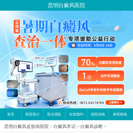
昆明白癜风医院
首页
医院简介
医生团队
在线预约
就医指南
来院路线
昆明白癜风皮肤病医院
>
白癜风常识
>
白癜风诊断
>