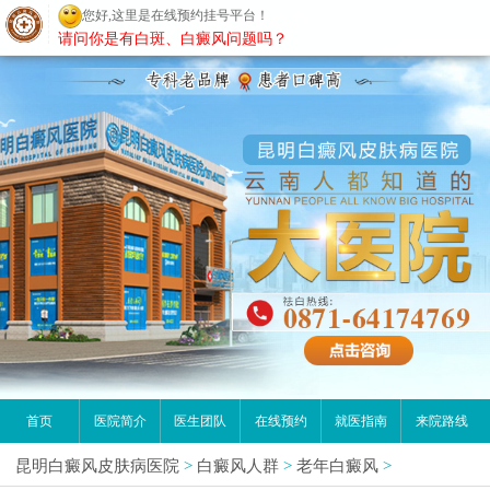
您好,这里是在线预约挂号平台！
昆明白癜风医院
请问你是有白斑、白癜风问题吗？
首页
医院简介
医生团队
在线预约
就医指南
来院路线
昆明白癜风皮肤病医院
>
白癜风人群
>
老年白癜风
>