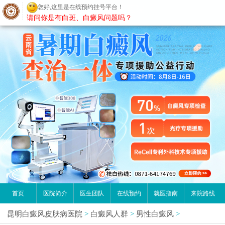
您好,这里是在线预约挂号平台！
昆明白癜风医院
请问你是有白斑、白癜风问题吗？
首页
医院简介
医生团队
在线预约
就医指南
来院路线
昆明白癜风皮肤病医院
>
白癜风人群
>
男性白癜风
>