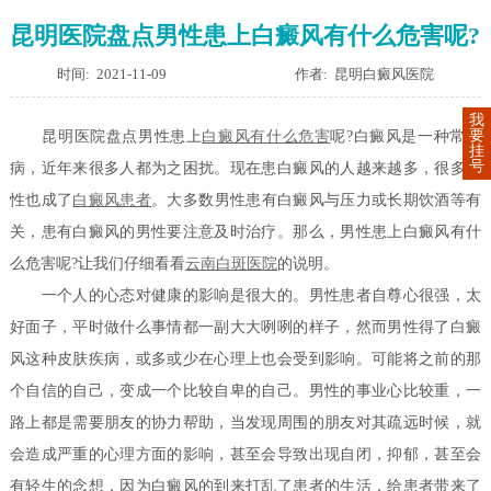
昆明医院盘点男性患上白癜风有什么危害呢?
时间: 2021-11-09
作者: 昆明白癜风医院
我
要
昆明医院盘点男性患上
白癜风有什么危害
呢?白癜风是一种常见
挂
号
病，近年来很多人都为之困扰。现在患白癜风的人越来越多，很多男
性也成了
白癜风患者
。大多数男性患有白癜风与压力或长期饮酒等有
关，患有白癜风的男性要注意及时治疗。那么，男性患上白癜风有什
么危害呢?让我们仔细看看
云南白斑医院
的说明。
一个人的心态对健康的影响是很大的。男性患者自尊心很强，太
好面子，平时做什么事情都一副大大咧咧的样子，然而男性得了白癜
风这种皮肤疾病，或多或少在心理上也会受到影响。可能将之前的那
个自信的自己，变成一个比较自卑的自己。男性的事业心比较重，一
路上都是需要朋友的协力帮助，当发现周围的朋友对其疏远时候，就
会造成严重的心理方面的影响，甚至会导致出现自闭，抑郁，甚至会
有轻生的念想，因为白癜风的到来打乱了患者的生活，给患者带来了