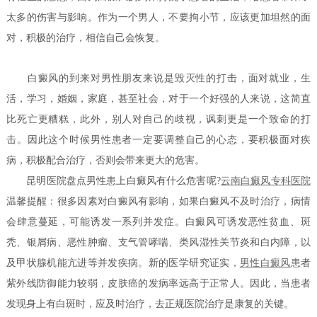
太多的伤害与影响。作为一个男人，不要拘小节，应该更加坦然的面
对，积极的治疗，相信自己会恢复。
白癜风的到来对男性朋友来说是毁灭性的打击，面对就业，生
活，学习，婚姻，家庭，甚至社会，对于一个好强的人来说，这简直
比死亡更糟糕，此外，别人对自己的歧视，讽刺更是一个致命的打
击。因此这个时候男性患者一定要调整自己的心态，要积极面对疾
病，积极配合治疗，否则会带来更大的危害。
昆明医院盘点男性患上白癜风有什么危害呢?
云南白癜风专科医院
温馨提醒：很多因素对白癜风有影响，如果白癜风不及时治疗，病情
会肆意蔓延，可能诱发一系列并发症。白癜风可诱发恶性贫血、斑
秃、银屑病、恶性肿瘤、支气管哮喘、类风湿性关节炎和白内障，以
及甲状腺机能亢进等并发疾病。新的医学研究证实，
男性白癜风
患者
紫外线防御能力较弱，皮肤癌的发病率远高于正常人。因此，当患者
发现身上有白斑时，应及时治疗，去正规医院治疗是康复的关键。