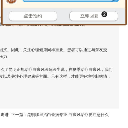
点击预约
立即回复
也相应增加。白癜风患者应保证饮食均衡，多摄入富含维生素
食用过于辛辣、刺激的食物，以免加重皮肤症状。
扰。因此，关注心理健康同样重要。患者可以通过与亲友交
压力。
么？昆明正规治疗白癜风医院医生说，在夏季治疗白癜风，我们
食以及关注心理健康等方面。只有这样，才能更好地控制病情，
易走进
下一篇：
昆明哪里治白斑病专业-白癜风治疗要注意什么