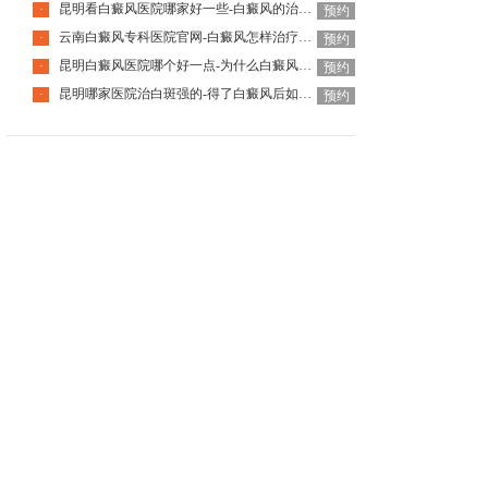
昆明看白癜风医院哪家好一些-白癜风的治疗要注意什么呢
·
预约
云南白癜风专科医院官网-白癜风怎样治疗才科学呢
·
预约
昆明白癜风医院哪个好一点-为什么白癜风治疗周期那么长呢
·
预约
昆明哪家医院治白斑强的-得了白癜风后如何调节心理问题呢
·
预约