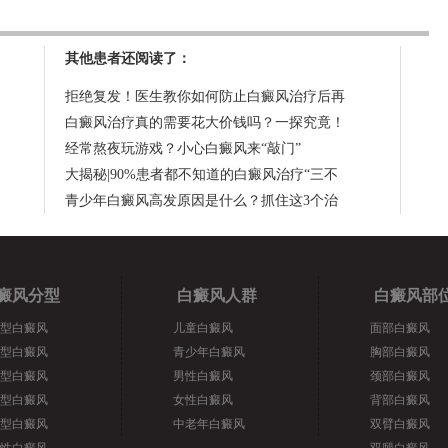
其他患者还阅读了：
拒绝复发！医生教你如何防止白癜风治疗后再
白癜风治疗真的需要花大价钱吗？一探究竟！
经常熬夜玩游戏？小心白癜风来“敲门”
大揭秘|90%患者都不知道的白癜风治疗“三不
青少年白癜风高发原因是什么？抓住这3个治
癜风分型
白癜风人群
白癜风部
型白癜风
儿童白癜风
面部白癜风
型白癜风
青少年白癜风
胸部白癜风
型白癜风
男性白癜风
颈部白癜风
型白癜风
女性白癜风
背部白癜风
型白癜风
中老年白癜风
双臂白癜风