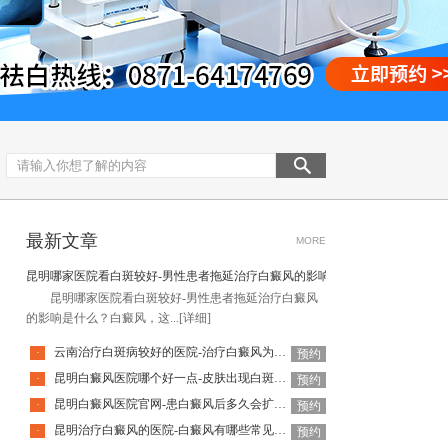
最新文章
MORE
昆明哪家医院看白斑较好-男性患者拖延治疗白癜风的影响是什么
昆明哪家医院看白斑较好-男性患者拖延治疗白癜风
的影响是什么？白癜风，这...
[详细]
云南治疗白斑病较好的医院-治疗白癜风为何如此难呢
·
预约
昆明白癜风医院哪个好一点-皮肤出现白斑会是白癜风吗
·
预约
昆明白癜风医院官网-患白癜风后多久会扩散呢
·
预约
昆明治疗白癜风的医院-白癜风有哪些常见谣言呢
·
预约