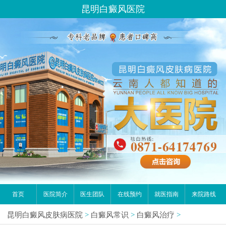
昆明白癜风医院
首页
医院简介
医生团队
在线预约
就医指南
来院路线
昆明白癜风皮肤病医院
>
白癜风常识
>
白癜风治疗
>