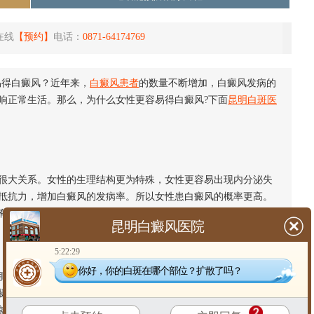
在线
【预约】
电话：
0871-64174769
易得白癜风？近年来，
白癜风患者
的数量不断增加，白癜风发病的
响正常生活。那么，为什么女性更容易得白癜风?下面
昆明白斑医
大关系。女性的生理结构更为特殊，女性更容易出现内分泌失
抵抗力，增加白癜风的发病率。所以女性患白癜风的概率更高。
有利于
白癜风的预防
。
昆明白癜风医院
5:22:29
你好，你的白斑在哪个部位？扩散了吗？
也是有很大关系的。身材和容貌是女性非常在意的，大家都希
摄入量很少，过度的节食是会容易产生营养不良的，就会直接导
就会变得非常的不利于身体的健康，很容易诱发免疫功能紊乱，