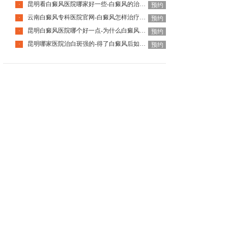
昆明看白癜风医院哪家好一些-白癜风的治疗要注意什么呢
·
预约
云南白癜风专科医院官网-白癜风怎样治疗才科学呢
·
预约
昆明白癜风医院哪个好一点-为什么白癜风治疗周期那么长呢
·
预约
昆明哪家医院治白斑强的-得了白癜风后如何调节心理问题呢
·
预约