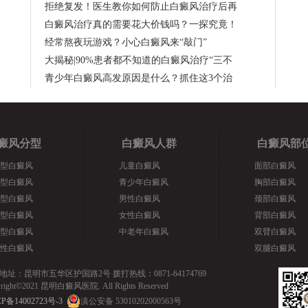
拒绝复发！医生教你如何防止白癜风治疗后再
白癜风治疗真的需要花大价钱吗？一探究竟！
经常熬夜玩游戏？小心白癜风来“敲门”
大揭秘|90%患者都不知道的白癜风治疗“三不
青少年白癜风高发原因是什么？抓住这3个治
癜风分型
白癜风人群
白癜风部
型白癜风
儿童白癜风
面部白癜风
型白癜风
青少年白癜风
胸部白癜风
型白癜风
男性白癜风
颈部白癜风
型白癜风
女性白癜风
背部白癜风
型白癜风
中老年白癜风
双臂白癜风
性白癜风
双腿白癜风
地址：昆明市五华区护国路2号 拨打热线：0871-64174769
yright©2021 昆明白癜风医院. All Rights Reserved
P备14002723号-3
滇公安备 53010202000563号