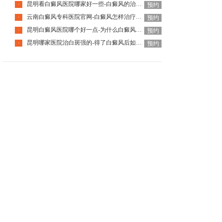
昆明看白癜风医院哪家好一些-白癜风的治疗要注意什么呢
·
预约
云南白癜风专科医院官网-白癜风怎样治疗才科学呢
·
预约
昆明白癜风医院哪个好一点-为什么白癜风治疗周期那么长呢
·
预约
昆明哪家医院治白斑强的-得了白癜风后如何调节心理问题呢
·
预约