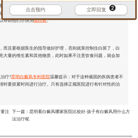
也不同，因此治疗需要因人而异。青少年因为身体发展的关
点击预约
立即回复
成人治疗，它对青少年健康有严重影响，所以
青少年白癜风
治疗
以帮助他们尽快消
除白斑
。
，而且要根据医生的指导做好护理，否则就算控制住白斑了，白
充大量的维生素和其他物质，此时如果不注意饮食问题，就会加
治疗?
昆明白癜风专科医院
温馨提示：对于这种顽固的疾病患者不
情时要抓紧时间进行治疗。只有选择正规医院进行有针对性的治
疗要注
下一篇：
昆明看白癜风哪家医院比较好-孩子有白癜风用什么方
法治疗呢