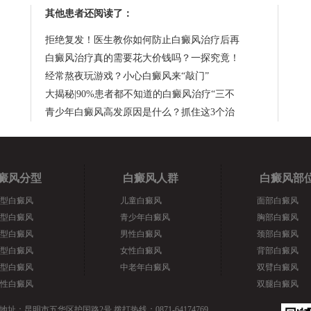
其他患者还阅读了：
拒绝复发！医生教你如何防止白癜风治疗后再
白癜风治疗真的需要花大价钱吗？一探究竟！
经常熬夜玩游戏？小心白癜风来“敲门”
大揭秘|90%患者都不知道的白癜风治疗“三不
青少年白癜风高发原因是什么？抓住这3个治
癜风分型
白癜风人群
白癜风部
型白癜风
儿童白癜风
面部白癜风
型白癜风
青少年白癜风
胸部白癜风
型白癜风
男性白癜风
颈部白癜风
型白癜风
女性白癜风
背部白癜风
型白癜风
中老年白癜风
双臂白癜风
性白癜风
双腿白癜风
地址：昆明市五华区护国路2号 拨打热线：0871-64174769