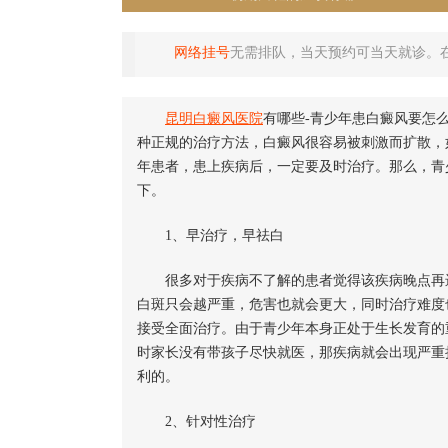
网络挂号
无需排队，当天预约可当天就诊。
昆明白癜风医院
有哪些-青少年患白癜风要怎
种正规的治疗方法，白癜风很容易被刺激而扩散，
年患者，患上疾病后，一定要及时治疗。那么，青
下。
1、早治疗，早祛白
很多对于疾病不了解的患者觉得该疾病晚点再进
白斑只会越严重，危害也就会更大，同时治疗难度
接受全面治疗。由于青少年本身正处于生长发育的
时家长没有带孩子尽快就医，那疾病就会出现严重
利的。
2、针对性治疗