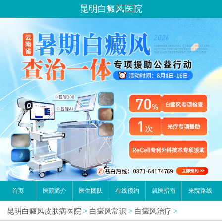
昆明白癜风医院
首页
医院简介
医生团队
在线预约
就医指南
来院路线
昆明白癜风皮肤病医院
>
白癜风常识
>
白癜风治疗
>