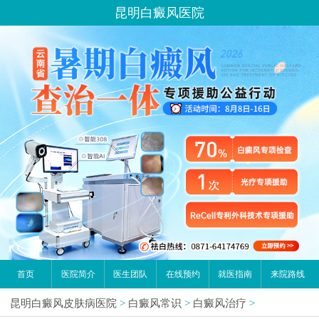
昆明白癜风医院
首页
医院简介
医生团队
在线预约
就医指南
来院路线
昆明白癜风皮肤病医院
>
白癜风常识
>
白癜风治疗
>