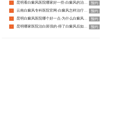
昆明看白癜风医院哪家好一些-白癜风的治疗要注意什么呢
·
预约
云南白癜风专科医院官网-白癜风怎样治疗才科学呢
·
预约
昆明白癜风医院哪个好一点-为什么白癜风治疗周期那么长呢
·
预约
昆明哪家医院治白斑强的-得了白癜风后如何调节心理问题呢
·
预约