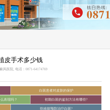
植皮手术多少钱
医院, 电话：0871-64174769
白斑患者对皮肤的保护
什么表现吗？
初期白斑的鉴别方法有哪些?
吃啥能预防治疗白斑?