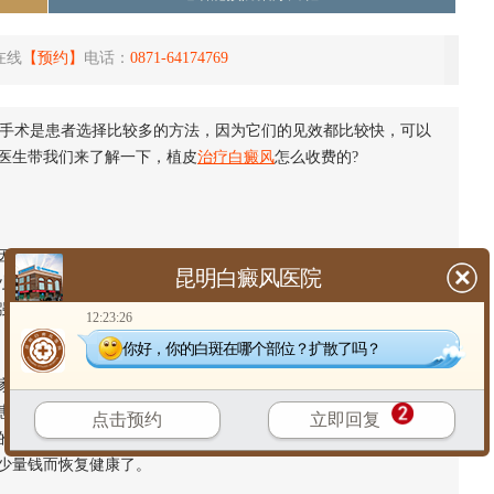
在线
【预约】
电话：
0871-64174769
手术是患者选择比较多的方法，因为它们的见效都比较快，可以
医生带我们来了解一下，植皮
治疗白癜风
怎么收费的?
因为正规有效的白癜风医院不仅能让你有效的恢复健康，而且还
昆明白癜风医院
小诊所花钱少治疗效果也不会太差，所以在得病后就没有去正规
强人意不说，在收费上也是乱七八糟的不清不楚。而这也是为什
12:23:26
你好，你的白斑在哪个部位？扩散了吗？
的这颗心就不用在悬梁上高高挂起了。因为无论是在治疗的技
患者完全不必担心存在乱收费的情况，而且因为是卫生局批准
点击预约
立即回复
的情况，反而会考虑患者的情况，适当的降低收费，并且还能够
少量钱而恢复健康了。