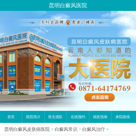
昆明白癜风医院
首页
医院简介
医生团队
在线预约
就医指南
来院路线
昆明白癜风皮肤病医院
>
白癜风常识
>
白癜风治疗
>