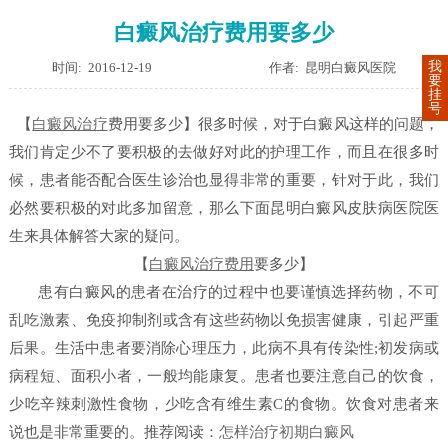
白癜风治疗费用要多少
我
时间: 2016-12-19
作者: 昆明白癜风医院
要
挂
号
【
白癜风治疗
费用要多少
】很多时候，对于白癜风这样的问题，
我们肯定少不了要积极的去做好对此的护理工作，而且在很多时
候，患者能否配合医生诊治也显得非常的重要，针对于此，我们
必然要积极的对此多加留意，那么下面
昆明白癜风皮肤病医
院
医
生来具体解答大家的疑问。
【
白癜风治疗费用
要多少】
患有白癜风的患者在治疗的过程中也要谨慎选择药物，不可
乱吃激素、免疫抑制剂或含有这些药物以免损害健康，引起严重
后果。生活中患者要消除心理压力，此病不具有传染性;初发病或
病程短、面积小者，一般均能康复。患者也要注意自己的饮食，
少吃辛辣刺激性食物，少吃含有维生素C的食物。饮食对患者来
说也是非常重要的。
推荐阅读：
怎样治疗初期白癜风