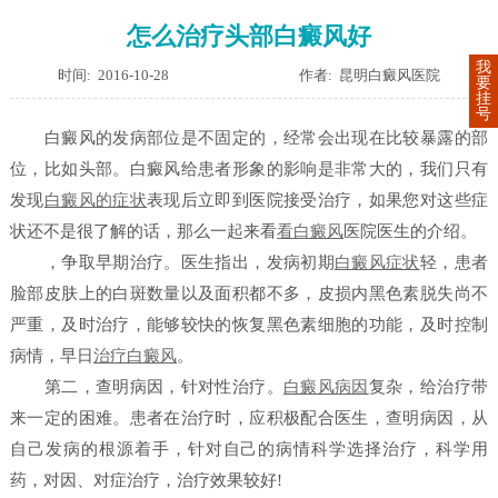
怎么治疗头部白癜风好
我
时间: 2016-10-28
作者: 昆明白癜风医院
要
挂
号
白癜风的发病部位是不固定的，经常会出现在比较暴露的部
位，比如头部。白癜风给患者形象的影响是非常大的，我们只有
发现
白癜风的症状
表现后立即到医院接受治疗，如果您对这些症
状还不是很了解的话，那么一起来看
看白癜风
医院医生的介绍。
，争取早期治疗。医生指出，发病初期
白癜风症状
轻，患者
脸部皮肤上的白斑数量以及面积都不多，皮损内黑色素脱失尚不
严重，及时治疗，能够较快的恢复黑色素细胞的功能，及时控制
病情，早日
治疗白癜风
。
第二，查明病因，针对性治疗。
白癜风病因
复杂，给治疗带
来一定的困难。患者在治疗时，应积极配合医生，查明病因，从
自己发病的根源着手，针对自己的病情科学选择治疗，科学用
药，对因、对症治疗，治疗效果较好!