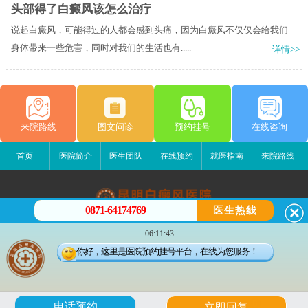
头部得了白癜风该怎么治疗
说起白癜风，可能得过的人都会感到头痛，因为白癜风不仅仅会给我们
身体带来一些危害，同时对我们的生活也有.....
详情>>
来院路线
图文问诊
预约挂号
在线咨询
首页
医院简介
医生团队
在线预约
就医指南
来院路线
0871-64174769
医生热线
昆明白癜风医院
06:11:43
昆明市五华区护国路2号
你好，这里是医院预约挂号平台，在线为您服务！
版权所有：昆明白癜风医院
联系电话：0871-64174769
滇ICP备14002723号-3
滇公安备 53010202000563号
6
电话预约
立即回复