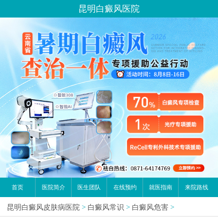
昆明白癜风医院
首页
医院简介
医生团队
在线预约
就医指南
来院路线
昆明白癜风皮肤病医院
>
白癜风常识
>
白癜风危害
>