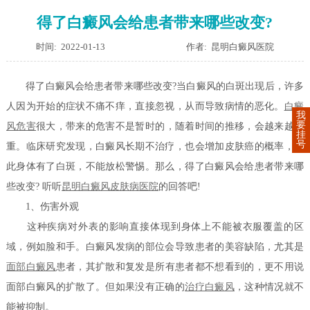
得了白癜风会给患者带来哪些改变?
时间: 2022-01-13
作者: 昆明白癜风医院
得了白癜风会给患者带来哪些改变?当白癜风的白斑出现后，许多
人因为开始的症状不痛不痒，直接忽视，从而导致病情的恶化。
白癜
我
要
风危害
很大，带来的危害不是暂时的，随着时间的推移，会越来越严
挂
号
重。临床研究发现，白癜风长期不治疗，也会增加皮肤癌的概率，因
此身体有了白斑，不能放松警惕。那么，得了白癜风会给患者带来哪
些改变? 听听
昆明白癜风皮肤病医院
的回答吧!
1、伤害外观
这种疾病对外表的影响直接体现到身体上不能被衣服覆盖的区
域，例如脸和手。白癜风发病的部位会导致患者的美容缺陷，尤其是
面部白癜风
患者，其扩散和复发是所有患者都不想看到的，更不用说
面部白癜风的扩散了。但如果没有正确的
治疗白癜风
，这种情况就不
能被抑制。