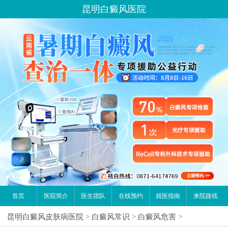
昆明白癜风医院
首页
医院简介
医生团队
在线预约
就医指南
来院路线
昆明白癜风皮肤病医院
>
白癜风常识
>
白癜风危害
>