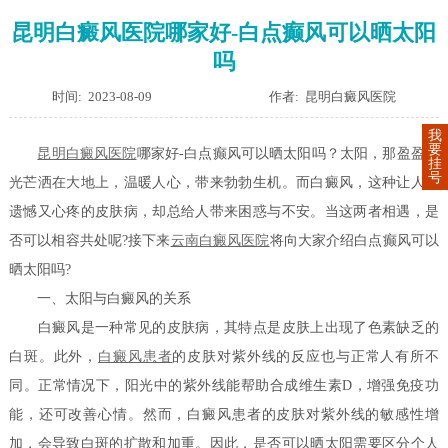
昆明白癜风医院哪家好-白点癫风可以晒太阳
吗
时间: 2023-08-09
作者: 昆明白癜风医院
我
要
昆明白癜风医院
哪家好-白点癫风可以晒太阳吗？太阳，那盈盈的
挂
号
光芒洒在大地上，温暖人心，带来勃勃生机。而白癜风，这种让人们
遗憾又心疼的皮肤病，却总给人带来困惑与不安。当这两者相遇，是
否可以相容共处呢?接下来
云南白癜风医院
将向大家介绍白点癫风可以
晒太阳吗?
一、太阳与白癜风的关系
白癜风是一种常见的皮肤病，其特点是皮肤上出现了色素缺乏的
白斑。此外，
白癜风患者
的皮肤对紫外线的反应也与正常人有所不
同。正常情况下，阳光中的紫外线能帮助合成维生素D，增强免疫功
能，还可改善心情。然而，白癜风患者的皮肤对紫外线的敏感性增
加，会导致白斑的扩散和加重。因此，是否可以晒太阳需要区分个人