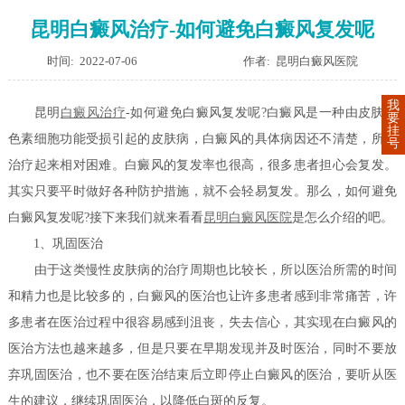
昆明白癜风治疗-如何避免白癜风复发呢
时间: 2022-07-06
作者: 昆明白癜风医院
我
昆明
白癜风治疗
-如何避免白癜风复发呢?白癜风是一种由皮肤黑
要
挂
色素细胞功能受损引起的皮肤病，白癜风的具体病因还不清楚，所以
号
治疗起来相对困难。白癜风的复发率也很高，很多患者担心会复发。
其实只要平时做好各种防护措施，就不会轻易复发。那么，如何避免
白癜风复发呢?接下来我们就来看看
昆明白癜风医院
是怎么介绍的吧。
1、巩固医治
由于这类慢性皮肤病的治疗周期也比较长，所以医治所需的时间
和精力也是比较多的，白癜风的医治也让许多患者感到非常痛苦，许
多患者在医治过程中很容易感到沮丧，失去信心，其实现在白癜风的
医治方法也越来越多，但是只要在早期发现并及时医治，同时不要放
弃巩固医治，也不要在医治结束后立即停止白癜风的医治，要听从医
生的建议，继续巩固医治，以降低白斑的反复。