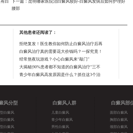
患有白
下一篇：
昆明哪家医院治白癜风较好-白癜风发病后如何护理好
腰部
其他患者还阅读了：
拒绝复发！医生教你如何防止白癜风治疗后再
白癜风治疗真的需要花大价钱吗？一探究竟！
经常熬夜玩游戏？小心白癜风来“敲门”
大揭秘|90%患者都不知道的白癜风治疗“三不
青少年白癜风高发原因是什么？抓住这3个治
癜风分型
白癜风人群
白癜风部
型白癜风
儿童白癜风
面部白癜风
型白癜风
青少年白癜风
胸部白癜风
型白癜风
男性白癜风
颈部白癜风