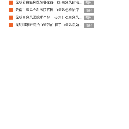
昆明看白癜风医院哪家好一些-白癜风的治疗要注意什么呢
·
预约
云南白癜风专科医院官网-白癜风怎样治疗才科学呢
·
预约
昆明白癜风医院哪个好一点-为什么白癜风治疗周期那么长呢
·
预约
昆明哪家医院治白斑强的-得了白癜风后如何调节心理问题呢
·
预约