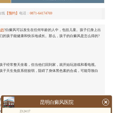
在线
【预约】
电话：
0871-64174769
得的
?白癜风可以发生在任何年龄的人中，包括儿童。孩子们身上出
们的孩子能健康和快乐地成长。那么，孩子的白癜风是怎么得的?
子经常整天坐着，但当他们回到家，就开始玩游戏和看电视。
孩子天生免疫系统较弱，阻碍了身体黑色素的合成，可能导致白
育健全，他们所需求的营养是许多的。可是现在许多家长都比
昆明白癜风医院
许多小孩就会呈现偏食的状况，而偏食就会影响患者体内的微量
23:24:17
性物质，如铜、锌、硒、碘等，它们直接参加黑色素细胞的组