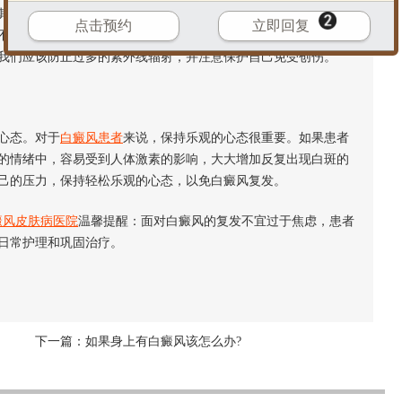
是治疗后诱发因素被触发，那么就容易反复发生，如患者情绪
点击预约
立即回复
不当等。所以即使是治好了白斑，也要注意避免诱发白癜风的因
我们应该防止过多的紫外线辐射，并注意保护自己免受创伤。
心态。对于
白癜风患者
来说，保持乐观的心态很重要。如果患者
的情绪中，容易受到人体激素的影响，大大增加反复出现白斑的
己的压力，保持轻松乐观的心态，以免白癜风复发。
癜风皮肤病医院
温馨提醒：面对白癜风的复发不宜过于焦虑，患者
日常护理和巩固治疗。
下一篇：
如果身上有白癜风该怎么办?