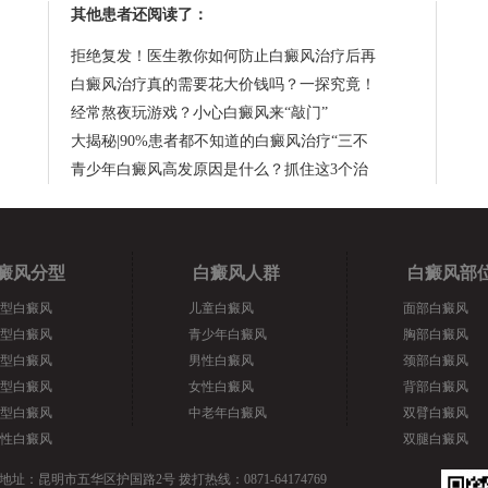
其他患者还阅读了：
拒绝复发！医生教你如何防止白癜风治疗后再
白癜风治疗真的需要花大价钱吗？一探究竟！
经常熬夜玩游戏？小心白癜风来“敲门”
大揭秘|90%患者都不知道的白癜风治疗“三不
青少年白癜风高发原因是什么？抓住这3个治
癜风分型
白癜风人群
白癜风部
型白癜风
儿童白癜风
面部白癜风
型白癜风
青少年白癜风
胸部白癜风
型白癜风
男性白癜风
颈部白癜风
型白癜风
女性白癜风
背部白癜风
型白癜风
中老年白癜风
双臂白癜风
性白癜风
双腿白癜风
地址：昆明市五华区护国路2号 拨打热线：0871-64174769