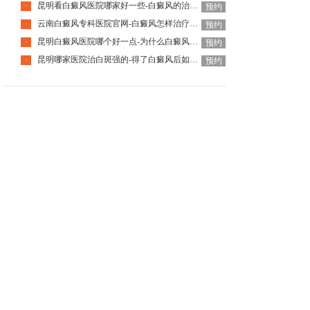
昆明看白癜风医院哪家好一些-白癜风的治疗要注意什么呢
·
预约
云南白癜风专科医院官网-白癜风怎样治疗才科学呢
·
预约
昆明白癜风医院哪个好一点-为什么白癜风治疗周期那么长呢
·
预约
昆明哪家医院治白斑强的-得了白癜风后如何调节心理问题呢
·
预约